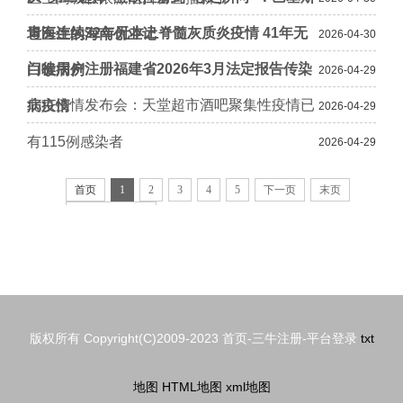
青海连续32年无本土脊髓灰质炎疫情 41年无
坦医生的海南创业记
2026-04-30
门徒用户注册福建省2026年3月法定报告传染
白喉病例
2026-04-29
北京疫情发布会：天堂超市酒吧聚集性疫情已
病疫情
2026-04-29
有115例感染者
2026-04-29
首页
1
2
3
4
5
下一页
末页
共
152
页
1511
条
版权所有 Copyright(C)2009-2023 首页-三牛注册-平台登录
txt
地图
HTML地图
xml地图