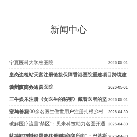
新闻中心
宁夏医科大学总医院
2026-05-01
皇岗边检站天富注册链接保障香港医院重建项目跨境建
滕州市中心人民医院
设团队高效通关
2026-05-01
三牛娱乐注册《女医生的秘密》藏着医者的坚
2026-05-01
宝鸡：2300余名医生傲世用户注册扎根乡村
守与善意
2026-04-30
破解医疗流量“禁区”：见米科技助力名医开通
2026-04-30
从“第二选择”星欧注册到“心之所向”：巴基斯
医生高级权限激活抖音直播新引
2026-04-30